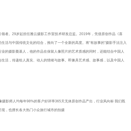
领者。29岁起担任雅云摄影工作室技术研发总监。2019年，凭借原创作品《喜
的生活与中国传统文化的结合，推向了一个全新的高度。将“有故事的”摄影手法注入
行业的摄影奠基人，他的作品在保留人像照片的艺术质感的同时，还能结合中国人
与生活，传递给人真实、动人的情绪与故事。即兼具艺术感、故事感，以及中国人
像摄影师人均每年98%的客户好评率365天无体原创作品产出，行业风向标 我们既
呈现，也擅长各大热门小众旅行城市的拍摄