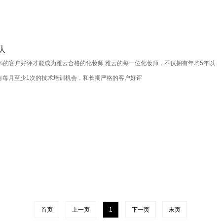
队
%的客户好评才能成为雅云合格的化妆师 雅云的每一位化妆师，不仅拥有年均5年以
有每月至少1次的技术培训机会，和长期严格的客户好评
首页
上一页
1
下一页
末页